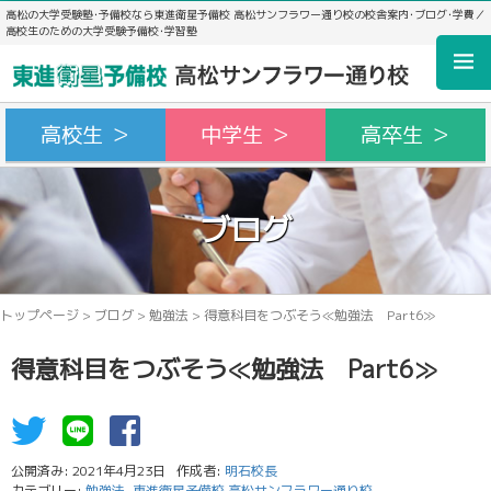
高松の大学受験塾･予備校なら東進衛星予備校 高松サンフラワー通り校の校舎案内･ブログ･学費／
高校生のための大学受験予備校･学習塾
高校生 ＞
中学生 ＞
高卒生 ＞
ブログ
トップページ
>
ブログ
>
勉強法
>
得意科目をつぶそう≪勉強法 Part6≫
得意科目をつぶそう≪勉強法 Part6≫
公開済み: 2021年4月23日
作成者:
明石校長
カテゴリー:
勉強法
,
東進衛星予備校 高松サンフラワー通り校