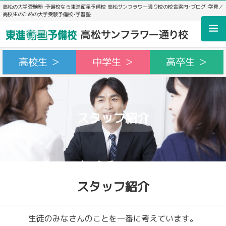
高松の大学受験塾･予備校なら東進衛星予備校 高松サンフラワー通り校の校舎案内･ブログ･学費／
高校生のための大学受験予備校･学習塾
高校生 ＞
中学生 ＞
高卒生 ＞
スタッフ紹介
スタッフ紹介
生徒のみなさんのことを一番に考えています。