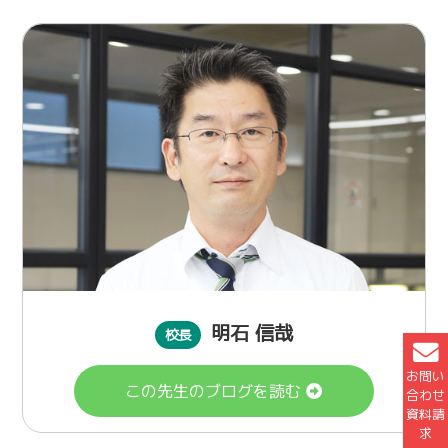
明石 信哉
校長
お問い
この先生のブログを読む
合わせ
資料請
求